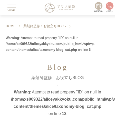
MENU
WEB予約
お問合せ
HOME
薬剤師監修！お役立ちBLOG
Warning
: Attempt to read property "ID" on null in
/home/xs009322/aliceyakkyoku.com/public_html/wp/wp-
content/themes/alice/taxonomy-blog_cat.php
on line
6
Blog
薬剤師監修！お役立ちBLOG
-
Warning
: Attempt to read property "ID" on null in
/home/xs009322/aliceyakkyoku.com/public_html/wp/
content/themes/alice/taxonomy-blog_cat.php
on line
13