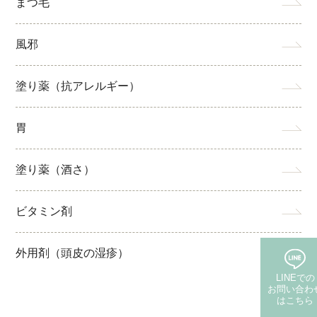
まつ毛
風邪
塗り薬（抗アレルギー）
胃
塗り薬（酒さ）
ビタミン剤
外用剤（頭皮の湿疹）
LINEでの
お問い合わ
はこちら