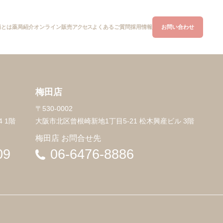
局とは
オンライン
販売
アクセス
よくあるご質問
お問い合わせ
薬局紹介
採用情報
梅田店
〒530-0002
 1階
大阪市北区曾根崎新地1丁目5-21 松木興産ビル 3階
梅田店 お問合せ先
09
06-6476-8886