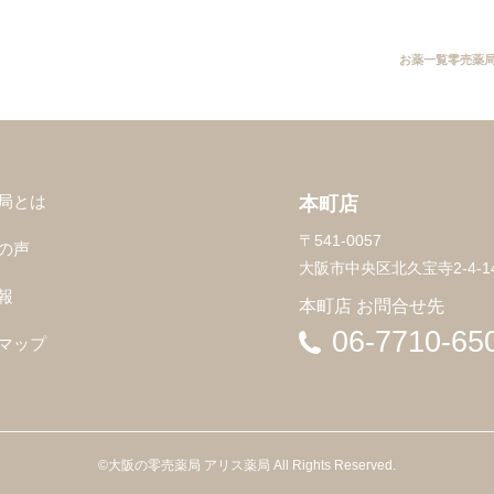
お薬一覧
零売薬
局とは
本町店
〒541-0057
の声
大阪市中央区北久宝寺2-4-14
報
本町店 お問合せ先
06-7710-65
マップ
©
大阪の零売薬局 アリス薬局
All Rights Reserved.