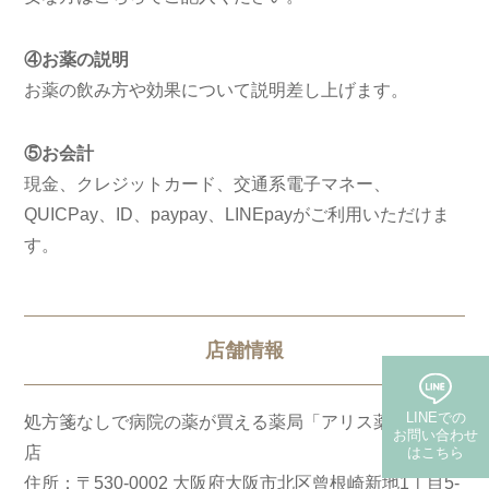
④お薬の説明
お薬の飲み方や効果について説明差し上げます。
⑤お会計
現金、クレジットカード、交通系電子マネー、
QUICPay、ID、paypay、LINEpayがご利用いただけま
す。
店舗情報
LINEでの
処方箋なしで病院の薬が買える薬局「アリス薬局」梅田
お問い合わせ
店
はこちら
住所：〒530-0002 大阪府大阪市北区曾根崎新地1丁目5-
(保険・自費郵送)