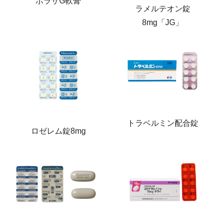
ボラザG軟膏
ラメルテオン錠
8mg「JG」
トラベルミン配合錠
ロゼレム錠8mg