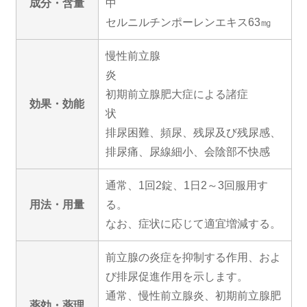
成分・含量
セルニルチンポーレンエキス63㎎
慢性前立腺
初期前立腺肥大症による諸症
効果・効能
排尿困難、頻尿、残尿及び残尿感、
排尿痛、尿線細小、会陰部不快感
通常、1回2錠、1日2～3回服用す
用法・用量
る。
なお、症状に応じて適宜増減する。
前立腺の炎症を抑制する作用、およ
び排尿促進作用を示します。
通常、慢性前立腺炎、初期前立腺肥
薬効・薬理