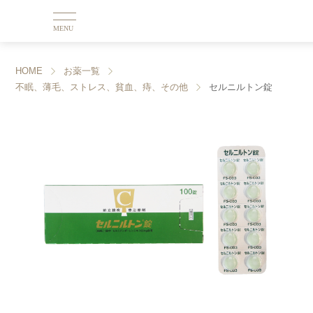
MENU
HOME
お薬一覧
不眠、薄毛、ストレス、貧血、痔、その他
セルニルトン錠