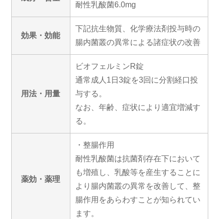
耐性乳酸菌6.0mg
下記抗生物質、化学療法剤投与時の
効果・効能
腸内菌叢の異常による諸症状の改善
ビオフェルミンR錠
通常成人1日3錠を3回に分割経口投
用法・用量
与する。
なお、年齢、症状により適宜増減す
る。
・整腸作用
耐性乳酸菌は抗菌剤存在下において
も増殖し、乳酸等を産生することに
薬効・薬理
より腸内菌叢の異常を改善して、整
腸作用をあらわすことが知られてい
ます。