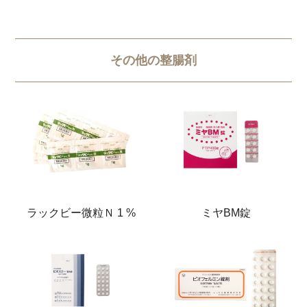
その他の整腸剤
ラックビー微粒Ｎ 1 %
ミヤBM錠