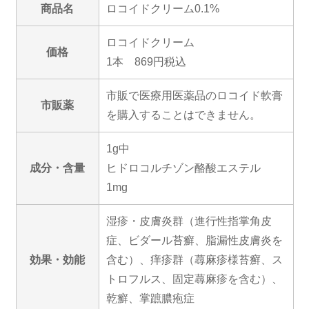
商品名
ロコイドクリーム0.1%
ロコイドクリーム
価格
1本 869円税込
市販で医療用医薬品のロコイド軟膏
市販薬
を購入することはできません。
1g中
成分・含量
ヒドロコルチゾン酪酸エステル
1mg
湿疹・皮膚炎群（進行性指掌角皮
症、ビダール苔癬、脂漏性皮膚炎を
効果・効能
含む）、痒疹群（蕁麻疹様苔癬、ス
トロフルス、固定蕁麻疹を含む）、
乾癬、掌蹠膿疱症