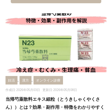
,
,
妊活
漢方
オンライン診療
作成日:2026年05月03日
更新日:2026年05月08日
当帰芍薬散料エキス細粒（とうきしゃくやくさ
ん））とは？効果・副作用・特徴をわかりやすく