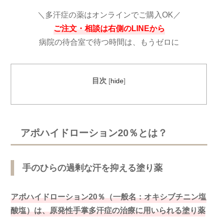
＼多汗症の薬
はオンラインでご購入OK
／
ご注文・相談は右側のLINEから
病院の待合室で待つ時間は、もうゼロに
目次
[
hide
]
アポハイドローション20％
とは？
手のひらの過剰な汗を抑える塗り薬
アポハイドローション20％（一般名：オキシブチニン塩
酸塩）は、
原発性手掌多汗症
の治療に用いられる塗り薬