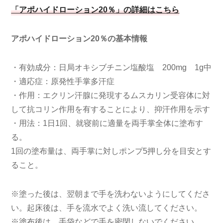
「アポハイドローション20％」の詳細はこちら
アポハイドローション20％
の
基本情報
・有効成分：日局オキシブチニン塩酸塩 200mg 1g中
・適応症：原発性手掌多汗症
・作用：エクリン汗腺に発現するムスカリン受容体に対
して抗コリン作用を有することにより、抑汗作用を示す
・用法：1日1回、就寝前に適量を両手掌全体に塗布す
る。
1回の塗布量は、両手掌に対しポンプ5押し分を目安とす
ること。
※塗った後は、翌朝まで手を洗わないようにしてくださ
い。起床後は、手を流水でよく洗い流してください。
※塗布後は、手袋などで手を密閉しないでください。