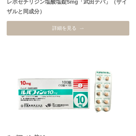
レボセチリジン塩酸塩錠5mg「武田テバ」（ザイ
ザルと同成分）
詳細を見る