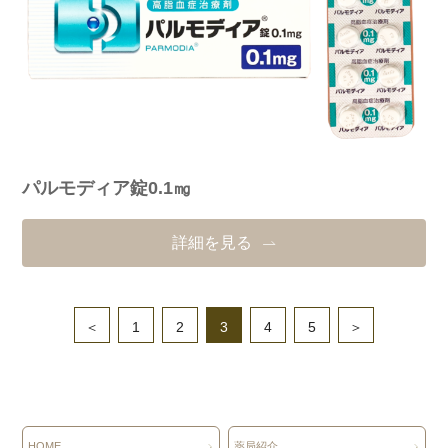
パルモディア錠0.1㎎
詳細を見る
＜
1
2
3
4
5
＞
HOME
薬局紹介