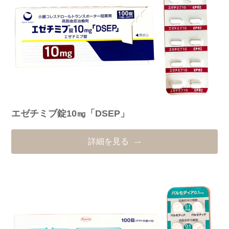
エゼチミブ錠10㎎「DSEP」
詳細を見る