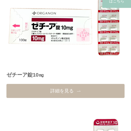
はこちら
(保険・自費郵送)
ゼチーア錠10㎎
詳細を見る