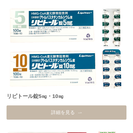
リピトール錠5㎎・10㎎
詳細を見る