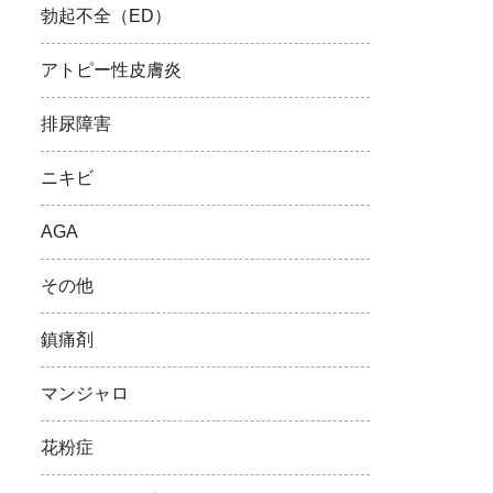
勃起不全（ED）
アトピー性皮膚炎
排尿障害
ニキビ
AGA
その他
鎮痛剤
マンジャロ
花粉症