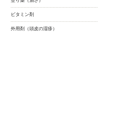
塗り薬（酒さ）
(保険・自費郵送)
ビタミン剤
外用剤（頭皮の湿疹）