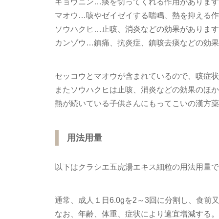
キョウニン…痰を切ってくれる作用があります
マオウ…咳やゼイゼイする喘鳴、熱を抑える作
ソウハクヒ…止咳、消炎などの効果があります
カンゾウ…鎮痛、抗炎症、鎮咳去痰などの効果
セッコウとマオウが含まれているので、咳症状
またソウハクヒは止咳、消炎などの効果のほか
熱が続いている子供さんにもってこいの漢方薬
用法用量
以下はクラシエ五虎湯エキス細粒の用法用量で
通常、成人１日6.0gを2～3回に分割し、食
なお、年齢、体重、症状により適宜増減する。