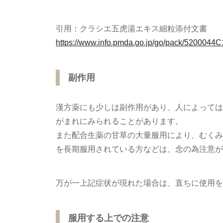
引用：クラシエ五虎湯エキス細粒添付文書
https://www.info.pmda.go.jp/go/pack/5200044
副作用
漢方薬にも少しは副作用があり、人によっては
がまれにみられることがあります。
また配合生薬の甘草の大量服用により、むくみ
を長期服用されている方などは、念の為注意が
万が一上記症状が現れた場合は、直ちに使用を
服用する上での注意