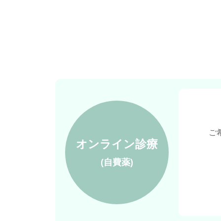
ご
オンライン診療
(自費薬)