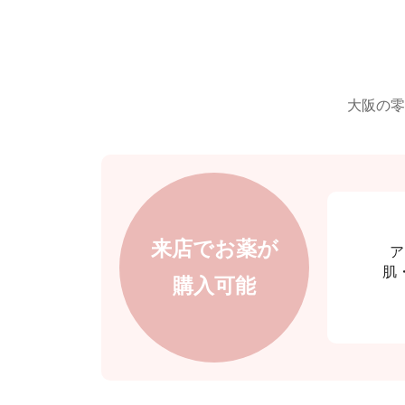
大阪の零
来店でお薬が
ア
肌
購入可能