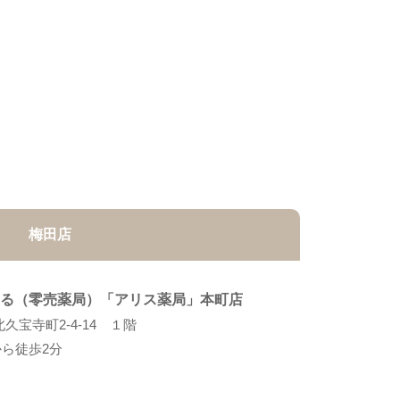
梅田店
る（零売薬局）「アリス薬局」本町店
北久宝寺町2-4-14 １階
ら徒歩2分