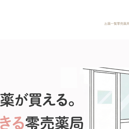
お薬一覧
零売薬