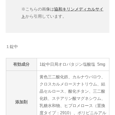
※こちらの画像は
協和キリンメディカルサイ
ト
から引用しています。
１錠中
有効成分
1錠中日局オロパタジン塩酸塩 5mg
黄色三二酸化鉄、カルナウバロウ、
クロスカルメロースナトリウム、結
晶セルロース、酸化チタン、三二酸
化鉄、ステアリン酸マグネシウム、
添加剤
乳糖水和物、ヒプロメロース（置換
度タイプ：2910）、ポリビニルアル