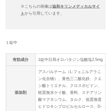
※こちらの画像は
協和キリンメディカルサイ
ト
から引用しています。
１錠中
有効成分
1錠中日局オロパタジン塩酸塩2.5mg
アスパルテーム（L-フェニルアラニ
ン化合物）、黄色三二酸化鉄、クエ
ン酸トリエチル、クロスポビドン、
添加剤
軽質無水ケイ酸、香料、ステアリン
酸マグネシウム、タルク、低置換度
ヒドロキシプロピルセルロース、D-