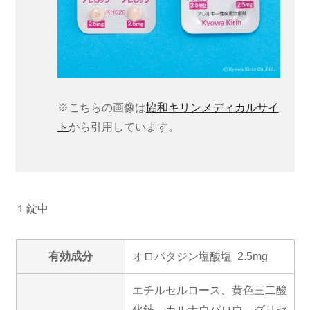
※こちらの画像は
協和キリンメディカルサイ
ト
から引用しています。
１錠中
有効成分
オロパタジン塩酸塩 2.5mg
エチルセルロース、黄色三二酸
化鉄、カルナウバロウ、グリセ