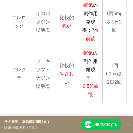
アレロックで眠くなりやすい人におすすめ
の薬
抗ヒスタミン剤はアレグラにしても眠くなる。という方
もいらっしゃいます。また、アレグラは眠くならないけ
ど、効かない。という方もいらっしゃいます。そんな方
には、漢方がおススメです。花粉症では
小青竜湯
が最も
有名です。
小青竜湯は、ダラダラ透明な鼻水が止まらないというよ
うな方におすすめです。小青竜湯は、体を温めて余分な
水分を乾かして鼻水やくしゃみを止めるお薬です。漢方
は長く飲まないと効かないと思われる方も多いですが、
その疑問、薬剤師に聞けます
×
LINEで相談する
LINE
LINEで相談無料・何度でも
小青竜湯は比較的早く効きます。私は、医療用の漢方な