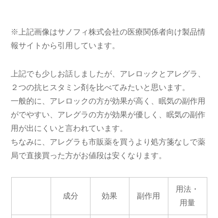
アレロ
比較的
タジン
発現
を1日2
ック
強い
塩酸塩
率：
7％
回
前後
眠気
の
フェキ
副作用
比較的
1回
アレグ
ソフェ
発現
やさし
60mgを
ラ
ナジン
率：
い
1日2回
塩酸塩
0.5%前
後
一般的には、アレグラよりもアレロックの方が良く効く
と感じられる方が多いようです。