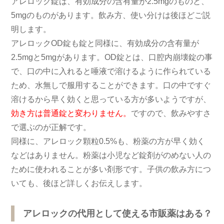
アレロック錠は、有効成分の含有量が2.5mgのものと、
5mgのものがあります。飲み方、使い分けは後ほどご説
明します。
アレロックOD錠も錠と同様に、有効成分の含有量が
2.5mgと5mgがあります。OD錠とは、口腔内崩壊錠の事
で、口の中に入れると唾液で溶けるように作られている
ため、水無しで服用することができます。口の中ですぐ
溶けるから早く効くと思っている方が多いようですが、
効き方は普通錠と変わりません。
ですので、飲みやすさ
で選ぶのが正解です。
同様に、アレロック顆粒0.5%も、粉薬の方が早く効く
などはありません。粉薬は小児など錠剤がのめない人の
ために使われることが多い剤形です。子供の飲み方につ
いても、後ほど詳しくお伝えします。
アレロックの代用として使える市販薬はある？