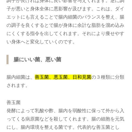
調子が良ければ身体に良い影響を与えくれます。逆に調
子が悪いと身体全体に悪影響が及びます。これは、ダイ
エットにも言えることで腸内細菌のバランスを整え、腸
の調子を良くするとで腸が身体に余計な脂肪を溜め込み
にくくする指令を出してくれます。それにより痩せやす
い身体へと変化していくのです。
腸にいい菌、悪い菌
腸内細菌は、
善玉菌、悪玉菌、日和見菌
の３種類に分類
されます。
善玉菌
発酵によって乳酸や酢、腸内を弱酸性に保って外から入
ってくる病原菌などを殺してくれます。腸の細胞を元気
にし、腸内環境を整える菌です。代表的な善玉菌とし