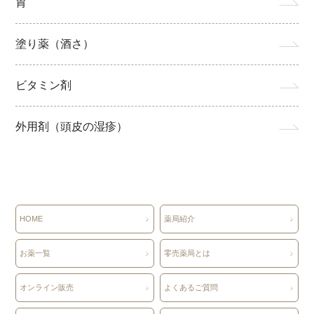
胃
塗り薬（酒さ）
ビタミン剤
外用剤（頭皮の湿疹）
HOME
薬局紹介
お薬一覧
零売薬局とは
オンライン販売
よくあるご質問