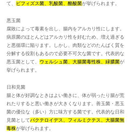
て、
ビフィズス菌、乳酸菌、酪酸菌
が挙げられます。
悪玉菌
腐敗によって毒素を出し、腸内をアルカリ性にします。
病原菌のほとんどはアルカリ性を好むため、増え過ぎる
と悪循環に陥ります。しかし、肉類などのたんぱく質を
分解する役割もあるので必要不可欠な菌です。代表的な
悪玉菌として、
ウェルシュ菌、大腸菌毒性株、緑膿菌
が
挙げられます。
日和見菌
腸と体が好調なときはよい働きに、体が弱ったり腸が荒
れたりすると悪い働きが大きくなります。善玉菌・悪玉
菌の優位な（多い）方に味方する菌です。代表的な日和
見菌として
バクテロイデス、フィルミクテス、大腸菌無
毒株
が挙げられます。