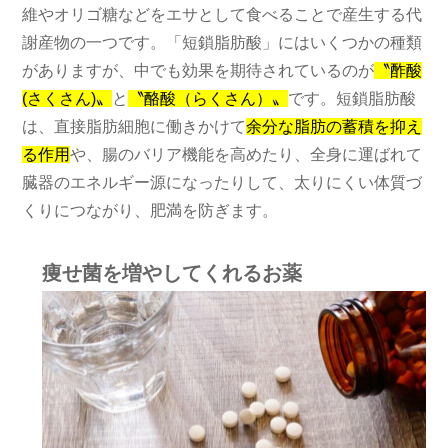
維やオリゴ糖などをエサとして食べることで産生する代
謝産物の一つです。「短鎖脂肪酸」にはいくつかの種類
がありますが、中でも効果を期待されているのが
〝酢酸
(さくさん)〟
と
〝酪酸（らくさん）〟
です。短鎖脂肪酸
は、直接脂肪細胞に働きかけて
余分な脂肪の蓄積を抑え
る作用
や、腸のバリア機能を高めたり、全身に運ばれて
臓器のエネルギー源になったりして、太りにくい体質づ
くりにつながり、肥満を防ぎます。
痩せ菌を増やしてくれるお薬