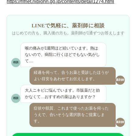
https://hfnet.nibiohn.go.jp/contents/detail1274.html
LINEで気軽に、
薬剤師に相談
はじめての方も、購入後の方も。
薬剤師が1通ずつお答えします
喉の痛みが1週間ほど続いています。熱は
ないので、病院に行くほどでもない気がし
て…
相談
経過を伺って、合うお薬と受診したほうが
よい目安をあわせてお伝えします。
薬剤師
大人ニキビに悩んでいます。市販薬だと効
かなくて…おすすめの薬はありますか？
相談
症状や肌質、これまで使ったお薬を伺った
うえで、合いそうな選択肢をご提案しま
す。
薬剤師