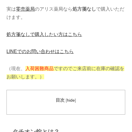
実は
零売薬局
のアリス薬局なら
処方箋なし
で購入いただ
けます。
処方箋なしで購入したい方はこちら
LINEでのお問い合わせはこちら
（現在、
入荷困難商品
ですのでご来店前に在庫の確認を
お願いします。）
目次
[
hide
]
タチオン錠とは？