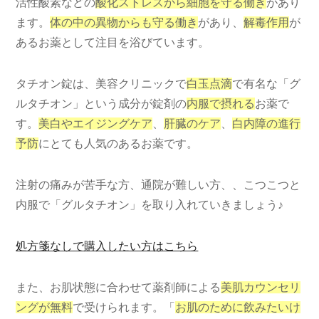
活性酸素などの
酸化ストレスから細胞を守る働き
があり
ます。
体の中の異物からも守る働き
があり、
解毒作用
が
あるお薬として注目を浴びています。
タチオン錠は、美容クリニックで
白玉点滴
で有名な「グ
ルタチオン」という成分が錠剤の
内服で摂れる
お薬で
す。
美白やエイジングケア
、
肝臓のケア
、
白内障の進行
予防
にとても人気のあるお薬です。
注射の痛みが苦手な方、通院が難しい方、、こつこつと
内服で「グルタチオン」を取り入れていきましょう♪
処方箋なしで購入したい方はこちら
また、お肌状態に合わせて薬剤師による
美肌カウンセリ
ングが無料
で受けられます。「
お肌のために飲みたいけ