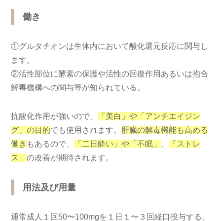
働き
①グルタチオンは生体内において酸化還元反応に関与し
ます。
②活性部位に酵素の保護や活性の回復作用あるいは抱合
解毒機構への関与等が知られている。
抗酸化作用が強いので、
「美白」や「アンチエイジン
グ」の目的
でも使用されます。
肝臓の解毒機能も高める
働き
もあるので、
「二日酔い」や「不眠」
、
「ストレ
ス」
の改善が期待されます。
用法及び用量
通常成人１回50〜100mgを１日１〜３回経口投与する。