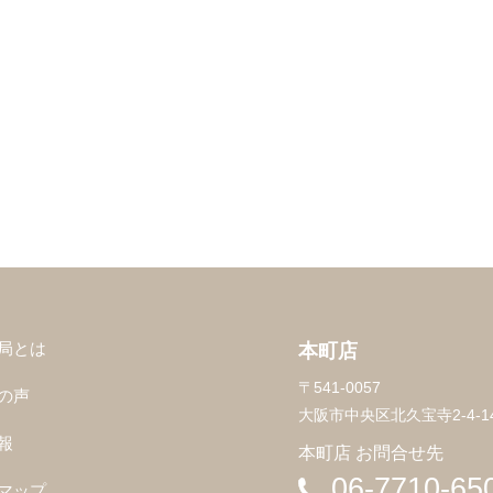
局とは
本町店
〒541-0057
の声
大阪市中央区北久宝寺2-4-14
報
本町店 お問合せ先
06-7710-65
マップ