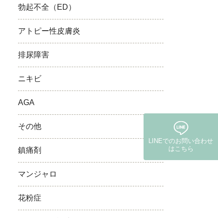
勃起不全（ED）
アトピー性皮膚炎
排尿障害
ニキビ
AGA
その他
LINEでの
お問い合わせ
はこちら
鎮痛剤
マンジャロ
(保険・自費郵送)
花粉症