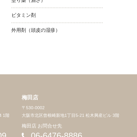
塗り薬（酒さ）
ビタミン剤
外用剤（頭皮の湿疹）
梅田店
〒530-0002
 1階
大阪市北区曾根崎新地1丁目5-21 松木興産ビル 3階
梅田店 お問合せ先
09
06-6476-8886