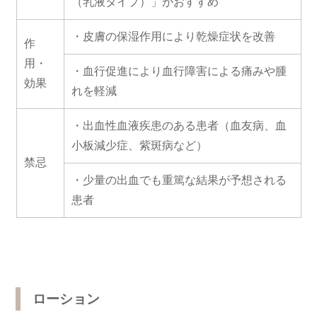
（乳液タイプ）」がおすすめ
・皮膚の保湿作用により乾燥症状を改善
作
用・
・血行促進により血行障害による痛みや腫
効果
れを軽減
・出血性血液疾患のある患者（血友病、血
小板減少症、紫斑病など）
禁忌
・少量の出血でも重篤な結果が予想される
患者
ローション