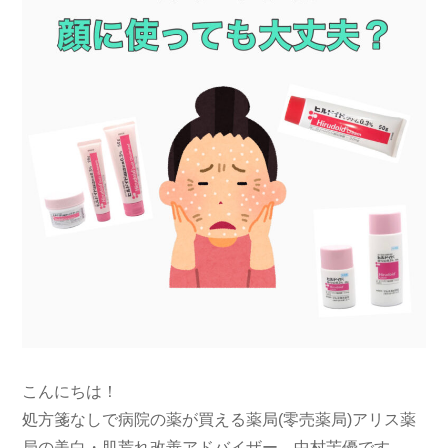
こんにちは！
処方箋なしで病院の薬が買える薬局(零売薬局)アリス薬
局の美白・肌荒れ改善アドバイザー 中村茉優です。