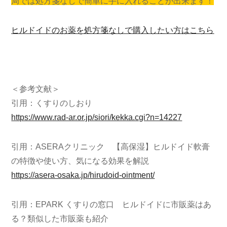
局では処方箋なしで簡単に手に入れることが出来ます！
ヒルドイドのお薬を処方箋なしで購入したい方はこちら
＜参考文献＞
引用：くすりのしおり
https://www.rad-ar.or.jp/siori/kekka.cgi?n=14227
引用：ASERAクリニック 【高保湿】ヒルドイド軟膏
の特徴や使い方、気になる効果を解説
https://asera-osaka.jp/hirudoid-ointment/
引用：EPARK くすりの窓口 ヒルドイドに市販薬はあ
る？類似した市販薬も紹介